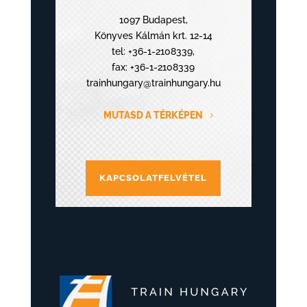
1097 Budapest,
Könyves Kálmán krt. 12-14
tel:
+36-1-2108339
,
fax: +36-1-2108339
trainhungary@trainhungary.hu
MUTASD A TÉRKÉPEN
KAPCSOLATFELVÉTEL