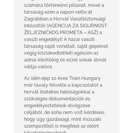
számára történelmi pillanat, mivel a
társaság ezen a napon vette át
Zágrábban a Horvát Vasútbiztonsági
Intézettől (AGENCIJA ZA SIGURNOST
ŽELJEZNIČKOG PROMETA – ASŽ) a
vasúti engedélyt! A hazai vasúti
társaság saját vonatait, saját gépeivel
végig közlekedtetheti egészen az
adriai kikötőkig és ezzel sokak álmát
váltja valóra.
Az idén épp 10 éves Train Hungary
már tavaly felvette a kapcsolatot a
horvát illetékes hatóságokkal a
szükséges dokumentációk és
engedélyeztetések elvégzése
céljából, de soha nem volt kérdéses,
hogy úgy gazdasági, mint műszaki
szempontból is megfelel az előírt
követelményeknek.