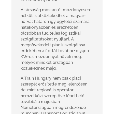
A társaság mostantól mozdonycsere
nélkül is átközlekedhet a magyar-
horvát határon így ügyfelei számára
hatékonyabban és érezhetően
olcsóbban tud teljes logisztikai
szolgáltatásokat nyújtani. A
megnövekedett piac kiszolgálása
érdekében a flottát további 10 3400
KW-os mozdonnyal növeli meg,
melyek mindkét országban
közlekednek majd.
A Train Hungary nem csak piaci
szerepét erősítette meg jelentősen
de, mint regionális operátor
nemzetközi szereplővé lépett elő,
továbbá a májusban
Németországban megrendezendő
müncheni Transport Logistic 2015