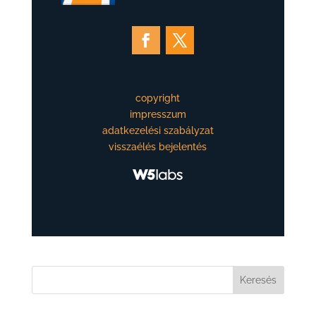
copyright
impresszum
adatkezelési szabályzat
visszaélés bejelentés