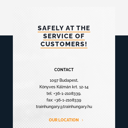
SAFELY AT THE
SERVICE OF
CUSTOMERS!
CONTACT
1097 Budapest,
Könyves Kálmán krt. 12-14
tel:
+36-1-2108339
,
fax: +36-1-2108339
trainhungary@trainhungary.hu
OUR LOCATION